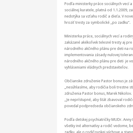
Podľa ministerky práce sociálnych vecí 
sociálnej kuratele, platná od 1.1.2009, 
nedotýka sa vzťahu rodič a dieťa. V no
hroziť tresty za symbolické „po zadku“.
Ministerka práce, sociálnych vecí a rod
zakázané akékoľvek telesné tresty aj pre
národného akčného plánu pre deti na rok
implementovania zásady nulovej toleranc
národného akčného plánu pre deti je vo 
vyhláseniami vládnych predstaviteľov.
Občianske združenie Pastor bonus je zás
„nesúhlasíme, aby rodičia boli trestne 
združenia Pastor bonus, Marek Nikolov.
„Je neprístupné, aby štát zbavoval rodi
povedal podpredseda občianskeho združ
Podľa detskej psychiatričky MUDr. Anny
všetky iné alternatívy a rodič vedome, b
zadku, ale o rodičovskej výchove a stano