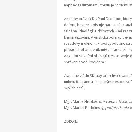
napriek zaslúženému trestu je rodičmi st
Anglický právnik Dr. Paul Diamond, ktor
deťom, hovorí: “Existuje narastajúca sna
falošnej ideológii a dôkazoch. Keď raz t
kriminalizovaní. V Anglicku bol napr. uvä
susedovým oknom. Pravdepodobne stratí
prípade bol otec zatknutý za facku, kto
Anglicku sa veľmi obávajú trestať svoje 
správanie voči rodičom.”
Žiadame vládu SR, aby pri schvaľovaní 
nulovú toleranciu k telesným trestom vo
svojich detí.
Mgr. Marek Nikolov,
predseda občiansk
Mgr. Marcel Podolinský,
podpredseda o
ZDROJE: