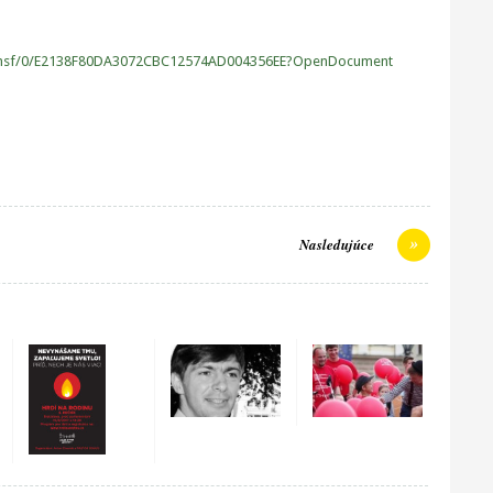
ial.nsf/0/E2138F80DA3072CBC12574AD004356EE?OpenDocument
Nasledujúce