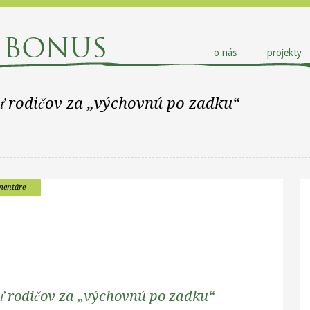
o nás
projekty
hať rodičov za „výchovnú po zadku“
mentáre
hať rodičov za „výchovnú po zadku“