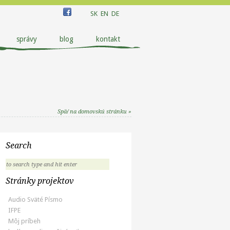
SK
EN
DE
správy
blog
kontakt
Späť na domovskú stránku »
Search
Stránky projektov
Audio Sväté Písmo
IFPE
Môj príbeh