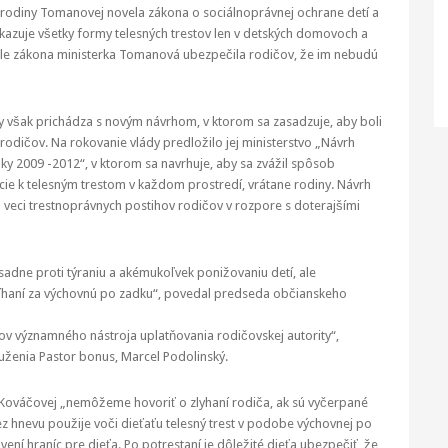
a rodiny Tomanovej novela zákona o sociálnoprávnej ochrane detí a
zakazuje všetky formy telesných trestov len v detských domovoch a
vele zákona ministerka Tomanová ubezpečila rodičov, že im nebudú
iny však prichádza s novým návrhom, v ktorom sa zasadzuje, aby boli
 rodičov. Na rokovanie vlády predložilo jej ministerstvo „Návrh
y 2009 -2012“, v ktorom sa navrhuje, aby sa zvážil spôsob
ie k telesným trestom v každom prostredí, vrátane rodiny. Návrh
veci trestnoprávnych postihov rodičov v rozpore s doterajšími
adne proti týraniu a akémukoľvek ponižovaniu detí, ale
stíhaní za výchovnú po zadku“, povedal predseda občianskeho
čov významného nástroja uplatňovania rodičovskej autority“,
enia Pastor bonus, Marcel Podolinský.
 Kováčovej „nemôžeme hovoriť o zlyhaní rodiča, ak sú vyčerpané
ez hnevu použije voči dieťaťu telesný trest v podobe výchovnej po
vení hraníc pre dieťa. Po potrestaní je dôležité dieťa ubezpečiť, že