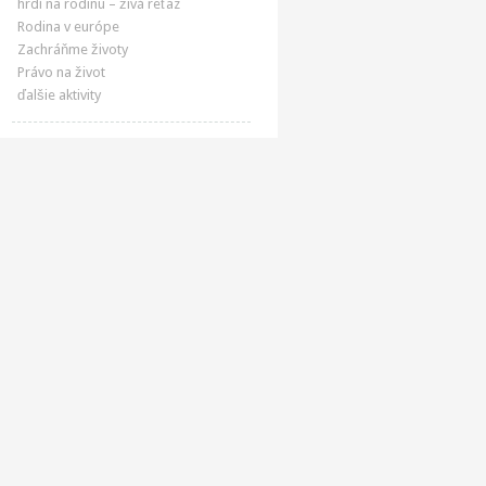
hrdí na rodinu – živá reťaz
Rodina v európe
Zachráňme životy
Právo na život
ďalšie aktivity