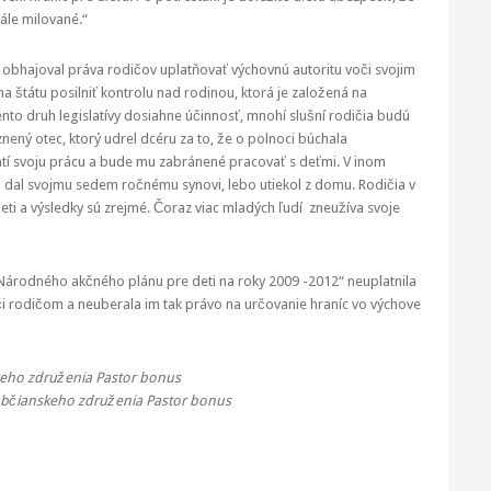
ále milované.“
ý obhajoval práva rodičov uplatňovať výchovnú autoritu voči svojim
ha štátu posilniť kontrolu nad rodinou, ktorá je založená na
ento druh legislatívy dosiahne účinnosť, mnohí slušní rodičia budú
znený otec, ktorý udrel dcéru za to, že o polnoci búchala
 svoju prácu a bude mu zabránené pracovať s deťmi. V inom
rú dal svojmu sedem ročnému synovi, lebo utiekol z domu. Rodičia v
deti a výsledky sú zrejmé. Čoraz viac mladých ľudí zneužíva svoje
„Národného akčného plánu pre deti na roky 2009 -2012“ neuplatnila
či rodičom a neuberala im tak právo na určovanie hraníc vo výchove
eho združenia Pastor bonus
bčianskeho združenia Pastor bonus