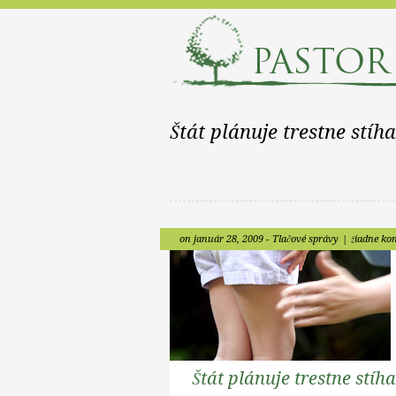
Štát plánuje trestne stí
on január 28, 2009 -
Tlačové správy
|
žiadne ko
Štát plánuje trestne stí