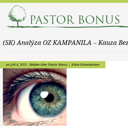
(SK) Analýza OZ KAMPANILA – Kauza Be
on Juli 4, 2013 -
Medien über Pastor Bonus
|
Keine Kommentare