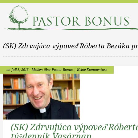
(SK) Zdrvujúca výpoveď Róberta Bezáka p
on Juli 8, 2013 -
Medien über Pastor Bonus
|
Keine Kommentare
(SK) Zdrvujúca výpoveď Róbert
týždenník Vasárnap