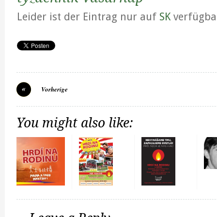
Leider ist der Eintrag nur auf
SK
verfügba
Vorherige
You might also like: