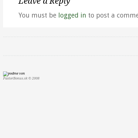
Leave a Reply
You must be
logged in
to post a comme
PastorBonus.sk © 2008