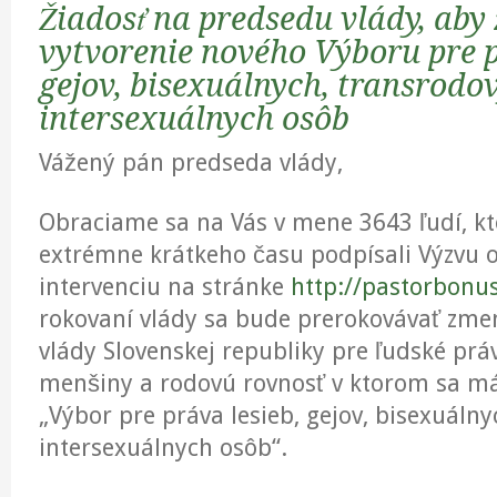
Žiadosť na predsedu vlády, aby 
vytvorenie nového Výboru pre p
gejov, bisexuálnych, transrodo
intersexuálnych osôb
Vážený pán predseda vlády,
Obraciame sa na Vás v mene 3643 ľudí, kt
extrémne krátkeho času podpísali Výzvu 
intervenciu na stránke
http://pastorbonus
rokovaní vlády sa bude prerokovávať zme
vlády Slovenskej republiky pre ľudské pr
menšiny a rodovú rovnosť v ktorom sa má
„Výbor pre práva lesieb, gejov, bisexuáln
intersexuálnych osôb“.