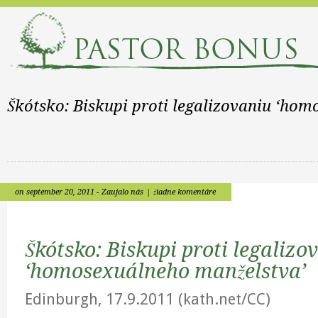
Škótsko: Biskupi proti legalizovaniu ‘ho
on september 20, 2011 -
Zaujalo nás
|
žiadne komentáre
Škótsko: Biskupi proti legalizo
‘homosexuálneho manželstva’
Edinburgh, 17.9.2011 (kath.net/CC)