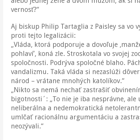
alebo jednej žene a dvom mužom, ak si n
vernosť?“
Aj biskup Philip Tartaglia z Paisley sa vo 
proti tejto legalizácii:
„Vláda, ktorá podporuje a dovoľuje ‚manž
pohlaví’, koná zle. Stroskotala vo svojej z
spoločnosti. Podrýva spoločné blaho. Pác
vandalizmu. Taká vláda si nezaslúži dôveru
národ – vrátane mnohých katolíkov.“
„Nikto sa nemá nechať zastrašiť obvinen
bigotnosti´: „To nie je iba nesprávne, ale
neliberálna a nedemokratická netolerantn
umlčať racionálnu argumentáciu a zastraš
neozývali.“