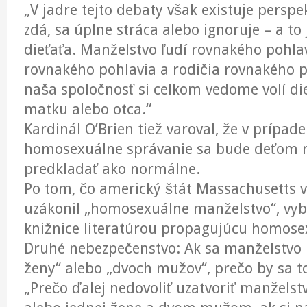
„V jadre tejto debaty však existuje perspek
zdá, sa úplne stráca alebo ignoruje – a to
dieťaťa. Manželstvo ľudí rovnakého pohl
rovnakého pohlavia a rodičia rovnakého 
naša spoločnosť si celkom vedome volí di
matku alebo otca.“
Kardinál O’Brien tiež varoval, že v prípad
homosexuálne správanie sa bude deťom n
predkladať ako normálne.
Po tom, čo americký štát Massachusetts 
uzákonil „homosexuálne manželstvo“, vyba
knižnice literatúrou propagujúcu homosex
Druhé nebezpečenstvo: Ak sa manželstvo 
ženy“ alebo „dvoch mužov“, prečo by sa t
„Prečo ďalej nedovoliť uzatvoriť manžel