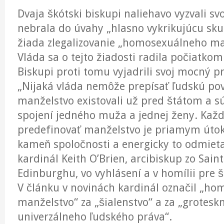
Dvaja škótski biskupi naliehavo vyzvali sv
nebrala do úvahy „hlasno vykrikujúcu skup
žiada zlegalizovanie „homosexuálneho ma
Vláda sa o tejto žiadosti radila počiatko
Biskupi proti tomu vyjadrili svoj mocný pr
„Nijaká vláda nemôže prepísať ľudskú po
manželstvo existovali už pred štátom a 
spojení jedného muža a jednej ženy. Kaž
predefinovať manželstvo je priamym úto
kameň spoločnosti a energicky to odmiet
kardinál Keith O’Brien, arcibiskup zo Sain
Edinburghu, vo vyhlásení a v homílii pre š
V článku v novinách kardinál označil „h
manželstvo“ za „šialenstvo“ a za „grotesk
univerzálneho ľudského práva“.